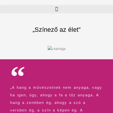
Skip
to
content
„Színező az élet”
„A hang a művészetnek nem anyaga, vagy
ha igen, úgy, ahogy a fa a tűz anyaga. A
hang a zenében ég, ahogy a szó a
versben ég, a szín a képen ég. A